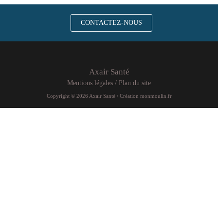
CONTACTEZ-NOUS
Axair Santé
Mentions légales
/
Plan du site
Copyright © 2026 Axair Santé / Création
monmoulin.fr